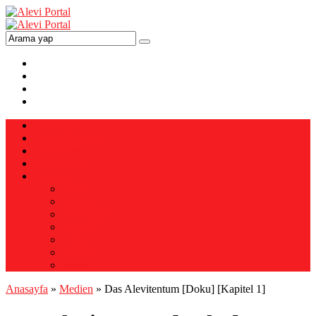
Hauptseite
Vision-Mission
Bibliothek
Nachrichten
Sprache
Arabic
English
Französisch
Kurdish
Türkçe
Persisch
Zazaki
Anasayfa
»
Medien
»
Das Alevitentum [Doku] [Kapitel 1]