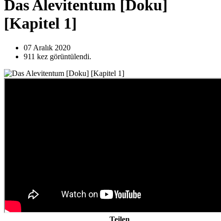
Das Alevitentum [Doku]
[Kapitel 1]
07 Aralık
2020
911
kez görüntülendi.
Teilen