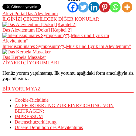
Alevi Portal
Das Alevitentum
İLGİNİZİ ÇEKEBİLECEK DİĞER KONULAR
Das Alevitentum [Doku] [Kapitel 2]
Interdisziplinäres Symposium „Musik und Lyrik im Alevitentum“
Das Kerbela Massaker
ZİYARETÇİ YORUMLARI
Henüz yorum yapılmamış. İlk yorumu aşağıdaki form aracılığıyla siz
yapabilirsiniz.
BİR YORUM YAZ
Cookie-Richtlinie
AUFFORDERUNG ZUR EINREICHUNG VON
BEITRÄGEN:
IMPRESSUM
Datenschutzerklärung
Unsere Definition des Alevitentums