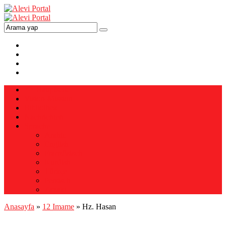
Hauptseite
Vision-Mission
Bibliothek
Nachrichten
Sprache
Arabic
English
Französisch
Kurdish
Türkçe
Persisch
Zazaki
Anasayfa
»
12 Imame
»
Hz. Hasan