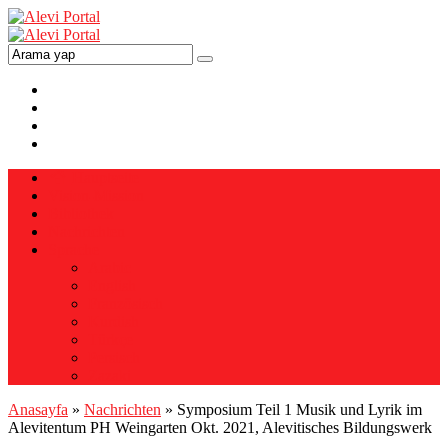
Hauptseite
Vision-Mission
Bibliothek
Nachrichten
Sprache
Arabic
English
Französisch
Kurdish
Türkçe
Persisch
Zazaki
Anasayfa
»
Nachrichten
»
Symposium Teil 1 Musik und Lyrik im
Alevitentum PH Weingarten Okt. 2021, Alevitisches Bildungswerk