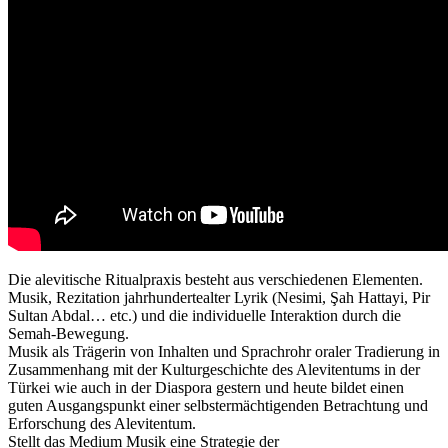
Die alevitische Ritualpraxis besteht aus verschiedenen Elementen.
Musik, Rezitation jahrhundertealter Lyrik (Nesimi, Şah Hattayi, Pir
Sultan Abdal… etc.) und die individuelle Interaktion durch die
Semah-Bewegung.
Musik als Trägerin von Inhalten und Sprachrohr oraler Tradierung in
Zusammenhang mit der Kulturgeschichte des Alevitentums in der
Türkei wie auch in der Diaspora gestern und heute bildet einen
guten Ausgangspunkt einer selbstermächtigenden Betrachtung und
Erforschung des Alevitentum.
Stellt das Medium Musik eine Strategie der